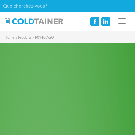
F0140 AuO
Home
»
Produits
»