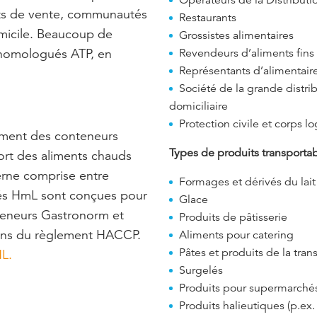
nts de vente, communautés
Restaurants
omicile. Beaucoup de
Grossistes alimentaires
 homologués ATP, en
Revendeurs d’aliments fins
Représentants d’alimentair
Société de la grande distrib
domiciliaire
Protection civile et corps lo
ement des conteneurs
Types de produits transportab
ort des aliments chauds
erne comprise entre
Formages et dérivés du lait
és HmL sont conçues pour
Glace
teneurs Gastronorm et
Produits de pâtisserie
ons du règlement HACCP.
Aliments pour catering
Pâtes et produits de la tran
L.
Surgelés
Produits pour supermarché
Produits halieutiques (p.ex.