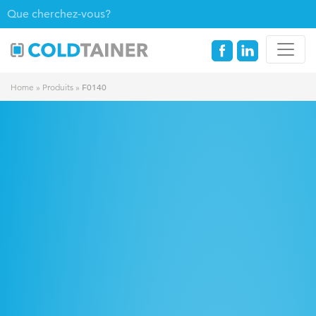
F0140
Home
»
Produits
»