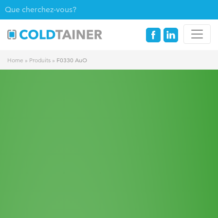
F0330 AuO
Home
»
Produits
»