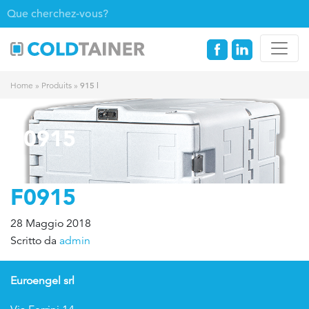
915 l
Home
»
Produits
»
F0915
F0915
28 Maggio 2018
Scritto da
admin
Euroengel srl